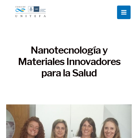
Ir
Main
al
Men
contenido
Nanotecnología y
Materiales Innovadores
para la Salud